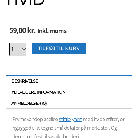
59,00
kr.
inkl. moms
Antal
TILFØJ TIL KURV
BESKRIVELSE
YDERLIGERE INFORMATION
ANMELDELSER (0)
Pryms vandopløselige
med hvide stifter, er
stiftblyant
rigtig god til at tegne små detaljer på mørkt stof. Og
den er perfekt til sashikobroderi.