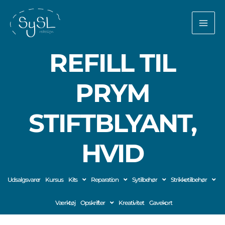
Gå
til
indholdet
REFILL TIL
PRYM
STIFTBLYANT,
HVID
Udsalgsvarer
Kursus
Kits
Reparation
Sytilbehør
Strikketilbehør
Værktøj
Opskrifter
Kreativitet
Gavekort