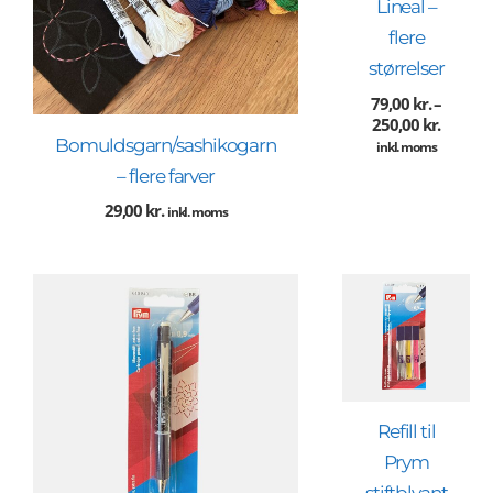
Lineal –
flere
størrelser
79,00
kr.
–
250,00
kr.
Bomuldsgarn/sashikogarn
inkl. moms
– flere farver
29,00
kr.
inkl. moms
Refill til
Prym