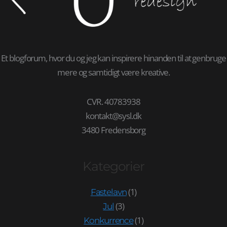
Et blogforum, hvor du og jeg kan inspirere hinanden til at genbruge
mere og samtidigt være kreative.
CVR. 40783938
kontakt@sysl.dk
3480 Fredensborg
Kategorier
(1)
Fastelavn
(3)
Jul
(1)
Konkurrence