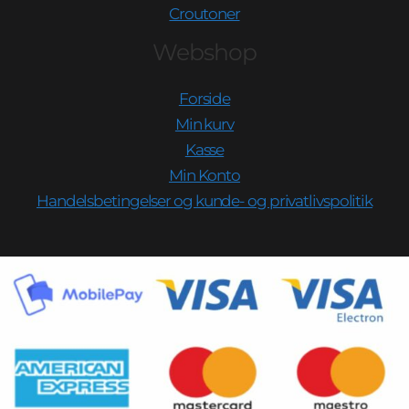
Croutoner
Webshop
Forside
Min kurv
Kasse
Min Konto
Handelsbetingelser og kunde- og privatlivspolitik