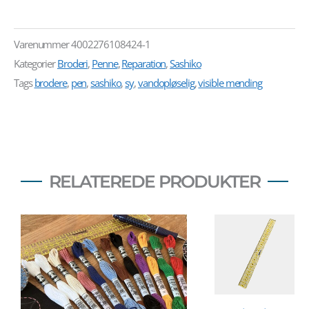
Varenummer
4002276108424-1
Kategorier
Broderi
,
Penne
,
Reparation
,
Sashiko
Tags
brodere
,
pen
,
sashiko
,
sy
,
vandopløselig
,
visible mending
RELATEREDE PRODUKTER
Prisinte
79,00 kr
til
250,00 