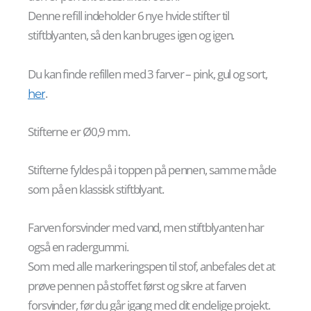
Denne refill indeholder 6 nye hvide stifter til
stiftblyanten, så den kan bruges igen og igen.
Du kan finde refillen med 3 farver – pink, gul og sort,
.
her
Stifterne er Ø0,9 mm.
Stifterne fyldes på i toppen på pennen, samme måde
som på en klassisk stiftblyant.
Farven forsvinder med vand, men stiftblyanten har
også en radergummi.
Som med alle markeringspen til stof, anbefales det at
prøve pennen på stoffet først og sikre at farven
forsvinder, før du går igang med dit endelige projekt.