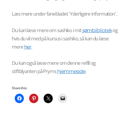
Læs mere under fanebladet `Yderligere information´.
Du kan læse mere om sashiko i mit
og
sømbibliotek
hvis du vil med på kursus i sashiko, så kan du læse
mere
.
her
Du kan også læse mere om denne refill og
stiftblyanten på Pryms
.
hjemmeside
Share this: