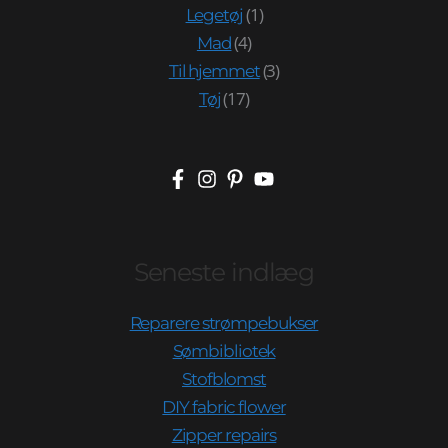
(1)
Legetøj
(4)
Mad
(3)
Til hjemmet
(17)
Tøj
Seneste indlæg
Reparere strømpebukser
Sømbibliotek
Stofblomst
DIY fabric flower
Zipper repairs