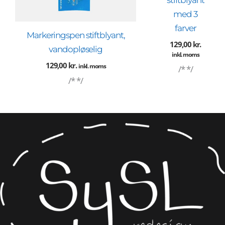
stiftblyant
med 3
farver
Markeringspen stiftblyant,
129,00
kr.
vandopløselig
inkl. moms
129,00
kr.
inkl. moms
/* */
/* */