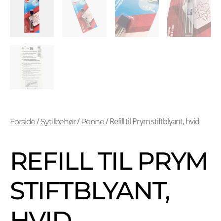
/
/
/ Refill til Prym stiftblyant, hvid
Forside
Sytilbehør
Penne
REFILL TIL PRYM
STIFTBLYANT,
HVID