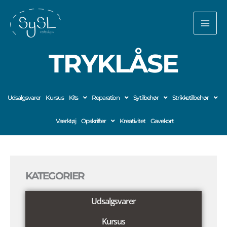
Gå
til
indholdet
TRYKLÅSE
Udsalgsvarer
Kursus
Kits
Reparation
Sytilbehør
Strikketilbehør
Værktøj
Opskrifter
Kreativitet
Gavekort
KATEGORIER
Udsalgsvarer
Kursus