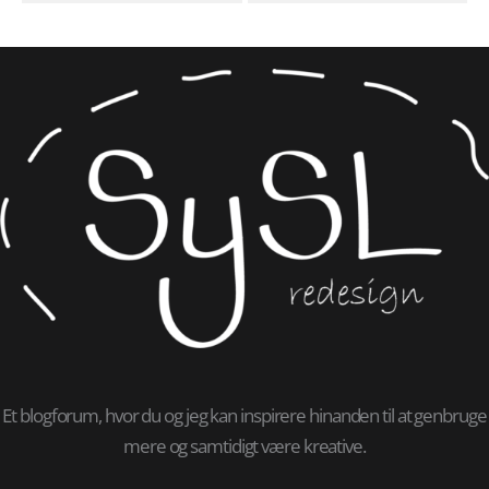
Et blogforum, hvor du og jeg kan inspirere hinanden til at genbruge
mere og samtidigt være kreative.