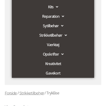
Kits
Reparation
Sytilbehør
Strikketilbehør
Værktøj
Opskrifter
Kreativitet
Gavekort
/
/ Tryklåse
Forside
Strikketilbehør