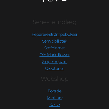
Seneste indlæg
Reparere strømpebukser
Sømbibliotek
Stofblomst
DIY fabric flower
Zipper repairs
Croutoner
Webshop
Forside
Min kurv
Kasse