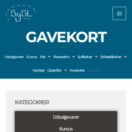
Gå
til
indholdet
GAVEKORT
Udsalgsvarer
Kursus
Kits
Reparation
Sytilbehør
Strikketilbehør
Værktøj
Opskrifter
Kreativitet
Gavekort
KATEGORIER
Udsalgsvarer
Kursus