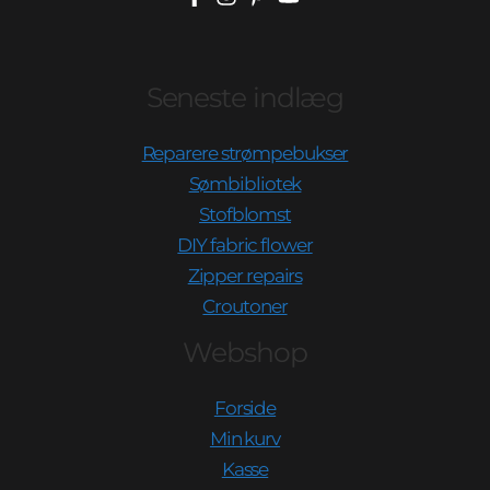
Seneste indlæg
Reparere strømpebukser
Sømbibliotek
Stofblomst
DIY fabric flower
Zipper repairs
Croutoner
Webshop
Forside
Min kurv
Kasse