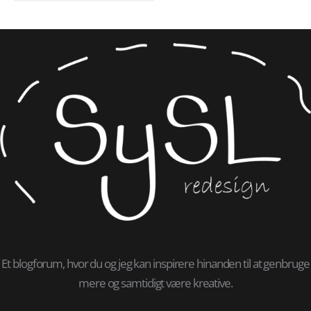
Et blogforum, hvor du og jeg kan inspirere hinanden til at genbruge
mere og samtidigt være kreative.