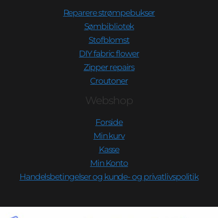
Reparere strømpebukser
Sømbibliotek
Stofblomst
DIY fabric flower
Zipper repairs
Croutoner
Webshop
Forside
Min kurv
Kasse
Min Konto
Handelsbetingelser og kunde- og privatlivspolitik