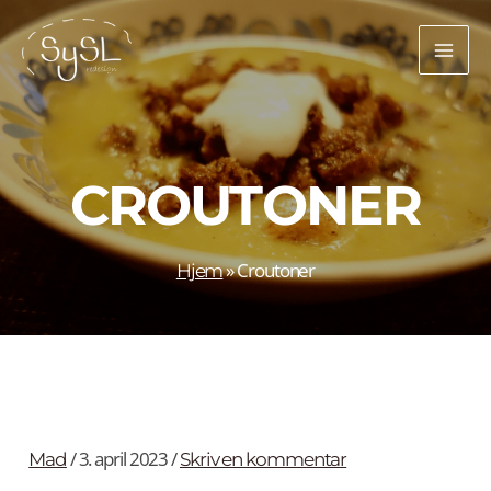
Gå
til
indholdet
CROUTONER
»
Croutoner
Hjem
/
3. april 2023
/
Mad
Skriv en kommentar