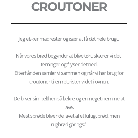
CROUTONER
Jeg elsker madrester og især at få det hele brugt.
Når vores brød begynder at blive tørt, skærer vi det i
terninger og fryser det ned.
Efterhånden samler vi sammen og når vi har brug for
croutoner til en ret, rister vi det i ovnen.
De bliver simpelthen så lækre og er meget nemme at
lave.
Mest sprøde bliver de lavet af et luftigt brød, men
rugbrød går også.