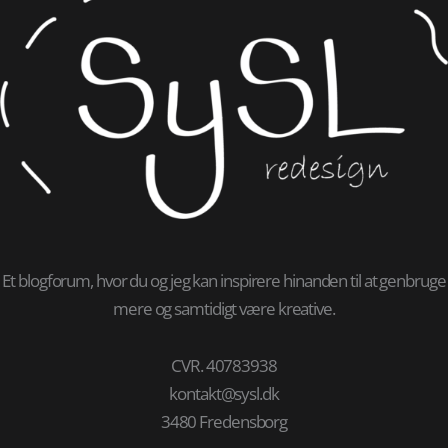
Et blogforum, hvor du og jeg kan inspirere hinanden til at genbruge
mere og samtidigt være kreative.
CVR. 40783938
kontakt@sysl.dk
3480 Fredensborg