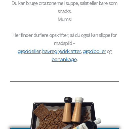
Du kan bruge croutonerne i suppe, salat eller bare som
snacks.
Mums!
Her finder du flere opskrifter, så du også kan slippe for
madspild –
,
,
og
grøddeller
havregrødsklatter
grødboller
.
banankage