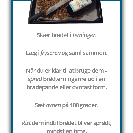
Skær brødet i
terninger
.
Læg i
fryseren
og saml sammen.
Når du er klar til at bruge dem –
spred
brødterningerne ud i en
bradepande eller ovnfast form.
Sæt
ovnen
på 100 grader.
Rist
dem indtil brødet bliver sprødt,
mindst en time.