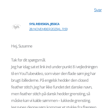
Svar
SYSL REDESIGN, JESSICA
28. NOVEMBER 2023 KL. 11:59
Hej, Susanne
Tak for dit spørgsmål.
Jeg har idag sat et link ind under punkt 8 i vejledningen
til en YouTubevideo, som viser den flade søm jeg har
brugt i billederne. På engelsk hedder den closed
feather stitch. Jeg har ikke fundet det danske navn,
men feather stitch på dansk hedder grensting, så
måske kan vi kalde sømmen – lukkede grensting.
Jeg synes denne søm kommer et stykke fra flængen,