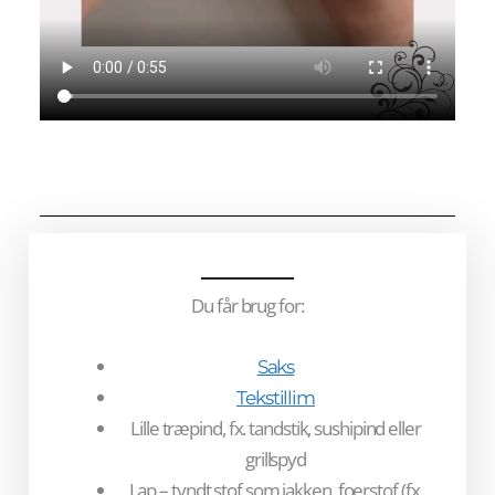
2. Lap under
Du får brug for:
Saks
Tekstillim
Lille træpind, fx. tandstik, sushipind eller
grillspyd
Lap – tyndt stof som jakken, foerstof (fx.