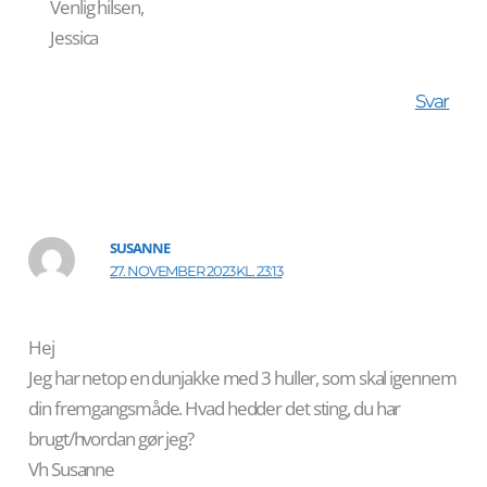
Venlig hilsen,
Jessica
Svar
SUSANNE
27. NOVEMBER 2023 KL. 23:13
Hej
Jeg har netop en dunjakke med 3 huller, som skal igennem
din fremgangsmåde. Hvad hedder det sting, du har
brugt/hvordan gør jeg?
Vh Susanne