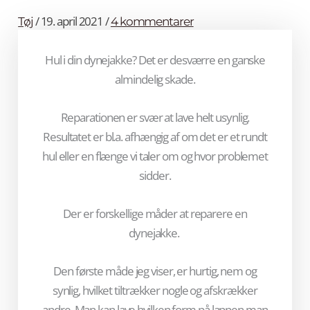
/
19. april 2021
/
Tøj
4 kommentarer
Hul i din dynejakke? Det er desværre en ganske
almindelig skade.
Reparationen er svær at lave helt usynlig.
Resultatet er bl.a. afhængig af om det er et rundt
hul eller en flænge vi taler om og hvor problemet
sidder.
Der er forskellige måder at reparere en
dynejakke.
Den første måde jeg viser, er hurtig, nem og
synlig, hvilket tiltrækker nogle og afskrækker
andre. Man kan lave hvilken form på lappen man