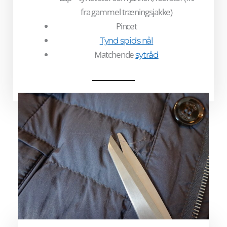
fra gammel træningsjakke)
Pincet
Tynd spids nål
Matchende
sytråd