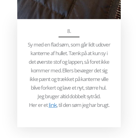
8.
Sy med en flad søm, som går lidt udover
kanterne af hullet. Tænk på at kun sy i
det øverste stof og lappen, så foret ikke
kommer med. Ellers bevæger det sig
ikke pænt og trækket på kanterne ville
blive forkert og lave et nyt, større hul.
Jeg bruger altid dobbelt sytråd.
Her er et
, til den søm jeg har brugt.
link