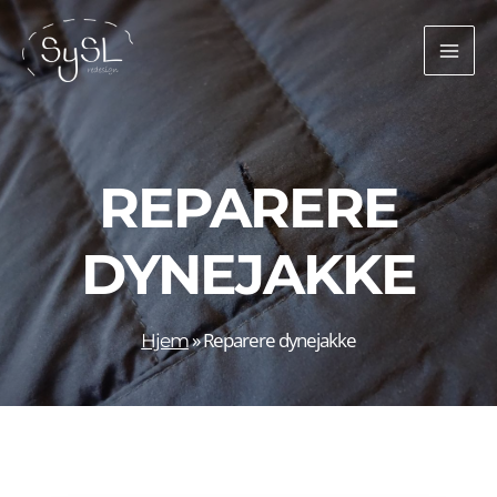
Gå
til
indholdet
REPARERE
DYNEJAKKE
»
Reparere dynejakke
Hjem