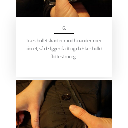
6.
Træk hullets kanter mod hinanden med
pincet, så de ligger fladt og dækker hullet
flottest muligt.