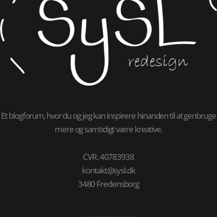
Et blogforum, hvor du og jeg kan inspirere hinanden til at genbruge
mere og samtidigt være kreative.
CVR. 40783938
kontakt@sysl.dk
3480 Fredensborg