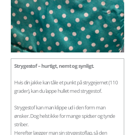
Strygestof – hurtigt, nemt og synligt.
Hvis din jakke kan tåle et punkt på strygejernet (110
grader), kan du lappe hullet med strygestof.
Strygestof kan man klippe ud i den form man
ønsker. Dog helst ikke for mange spidser og tynde
striber.
Herefter lægger man sin strygestoflap, så den