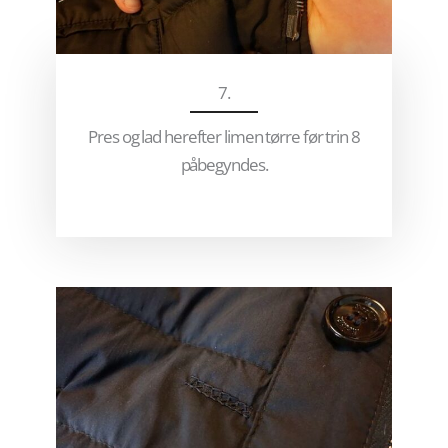
7.
Pres og lad herefter limen tørre før trin 8
påbegyndes.