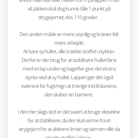
vil. Jakken skal dog kunne tåle 1 punkt på
strygejernet, dvs. 110 grader.
Den anden måde er mere usynlig og kræver lidt
mere arbejde:
At bare sy hullet, ville trække stoffet i stykker.
Derfor er der brug for at stabilisere hullet først
med en lap under og bagefter give det ekstra
styrke ved at sy hullet. Lappen gør det også
sværere for fugt/regn at trænge ind til dunene,
den skaber en barriere.
I den her slags stof er det svært at bruge vlieseline
for at stabilisere, da der skal varme fra et
strygejern for at aktivere limen og varmen ville da
smelte stoffet i jakken.