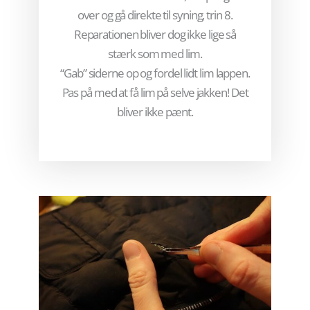
over og gå direkte til syning, trin 8.
Reparationen bliver dog ikke lige så
stærk som med lim.
“Gab” siderne op og fordel lidt lim lappen.
Pas på med at få lim på selve jakken! Det
bliver ikke pænt.