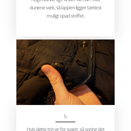
dunene væk, så lappen ligger tættest
muligt opad stoffet.
5.
Hvis dette trin er for svært, så spring det