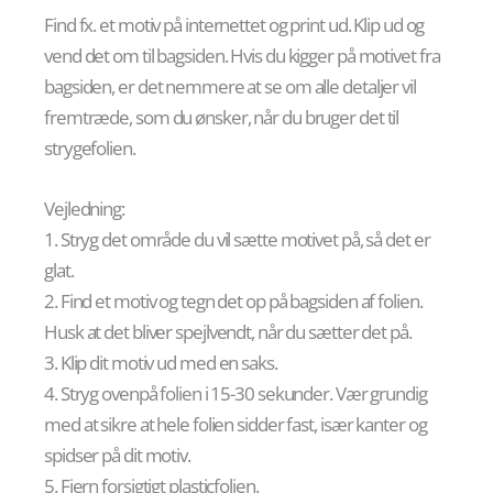
Find fx. et motiv på internettet og print ud. Klip ud og
vend det om til bagsiden. Hvis du kigger på motivet fra
bagsiden, er det nemmere at se om alle detaljer vil
fremtræde, som du ønsker, når du bruger det til
strygefolien.
Vejledning:
1. Stryg det område du vil sætte motivet på, så det er
glat.
2. Find et motiv og tegn det op på bagsiden af folien.
Husk at det bliver spejlvendt, når du sætter det på.
3. Klip dit motiv ud med en saks.
4. Stryg ovenpå folien i 15-30 sekunder. Vær grundig
med at sikre at hele folien sidder fast, især kanter og
spidser på dit motiv.
5. Fjern forsigtigt plasticfolien.