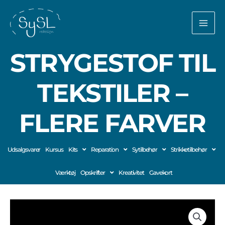
Gå
til
indholdet
STRYGESTOF TIL
TEKSTILER –
FLERE FARVER
Udsalgsvarer
Kursus
Kits
Reparation
Sytilbehør
Strikketilbehør
Værktøj
Opskrifter
Kreativitet
Gavekort