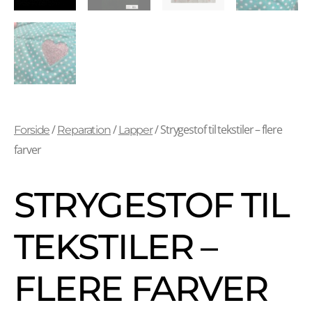
/
/
/ Strygestof til tekstiler – flere
Forside
Reparation
Lapper
farver
STRYGESTOF TIL
TEKSTILER –
FLERE FARVER