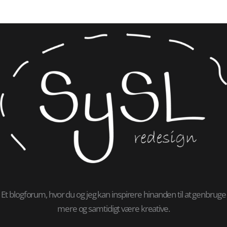
Et blogforum, hvor du og jeg kan inspirere hinanden til at genbruge
mere og samtidigt være kreative.