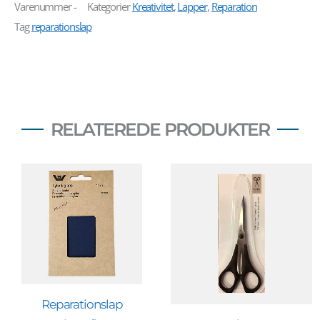
Varenummer
-
Kategorier
Kreativitet
,
Lapper
,
Reparation
Tag
reparationslap
RELATEREDE PRODUKTER
Reparationslap