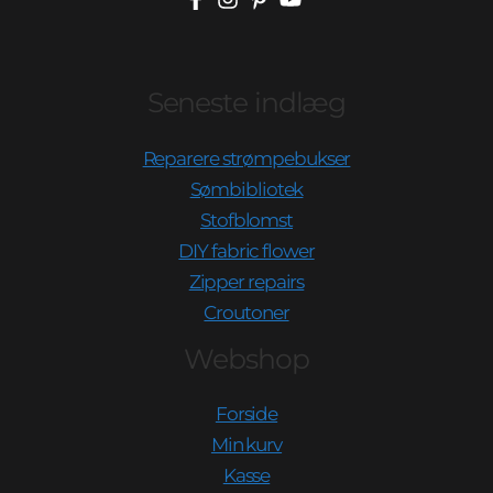
Seneste indlæg
Reparere strømpebukser
Sømbibliotek
Stofblomst
DIY fabric flower
Zipper repairs
Croutoner
Webshop
Forside
Min kurv
Kasse