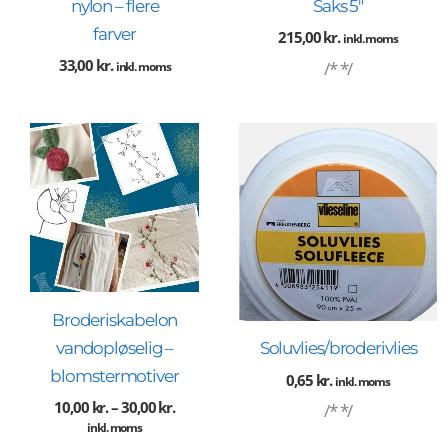
nylon – flere
Saks 5″
farver
215,00
kr.
inkl. moms
33,00
kr.
/* */
inkl. moms
Prisinterval:
10,00 kr.
til
30,00 kr.
Broderiskabelon
vandopløselig –
Soluvlies/broderivlies
blomstermotiver
0,65
kr.
inkl. moms
10,00
kr.
–
30,00
kr.
/* */
inkl. moms