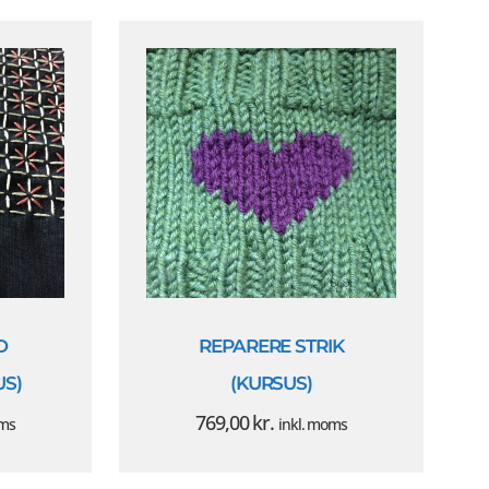
D
REPARERE STRIK
US)
(KURSUS)
769,00
kr.
oms
inkl. moms