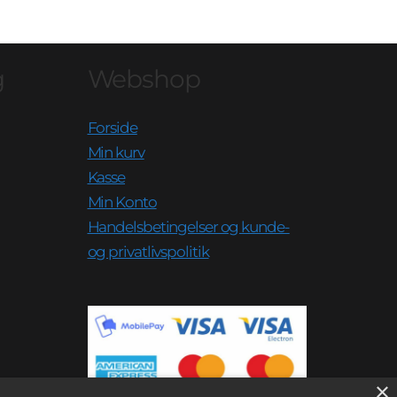
g
Webshop
Forside
Min kurv
Kasse
Min Konto
Handelsbetingelser og kunde-
og privatlivspolitik
×