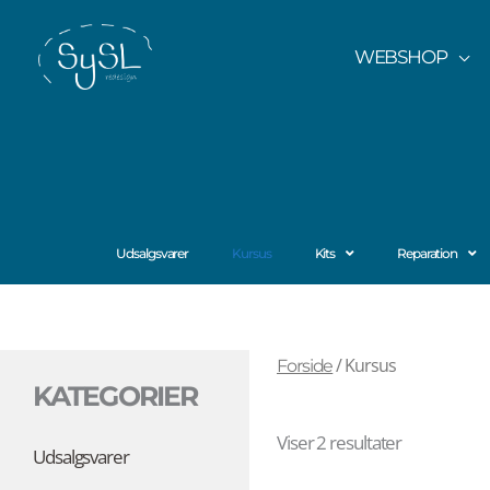
Gå
til
WEBSHOP
indholdet
Udsalgsvarer
Kursus
Kits
Reparation
/ Kursus
Forside
KATEGORIER
Viser 2 resultater
Udsalgsvarer