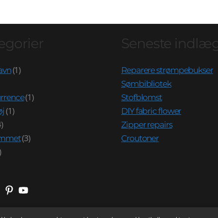
egorier
Seneste indlæ
(1)
avn
Reparere strømpebukser
Sømbibliotek
(1)
rrence
Stofblomst
(1)
øj
DIY fabric flower
)
Zipper repairs
(3)
jemmet
Croutoner
)