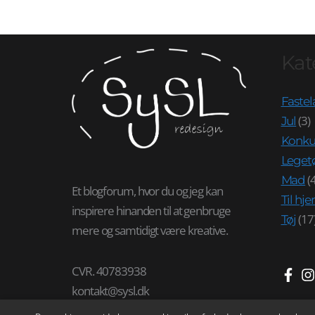
Kat
Fastel
(3)
Jul
Konku
Leget
(4
Mad
Et blogforum, hvor du og jeg kan
Til h
inspirere hinanden til at genbruge
(17
Tøj
mere og samtidigt være kreative.
CVR. 40783938
kontakt@sysl.dk
3480 Fredensborg