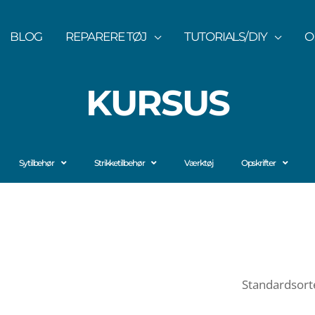
BLOG
REPARERE TØJ
TUTORIALS/DIY
O
KURSUS
Sytilbehør
Strikketilbehør
Værktøj
Opskrifter