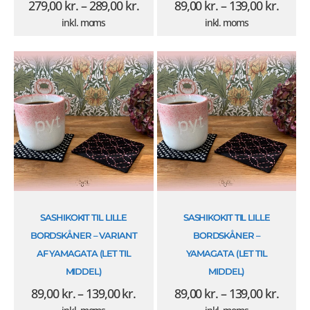
279,00
kr.
–
289,00
kr.
89,00
kr.
–
139,00
kr.
inkl. moms
inkl. moms
Prisinterval:
Prisin
89,00 kr.
89,00 
til
til
139,00 kr.
139,00
SASHIKOKIT TIL LILLE
SASHIKOKIT TIL LILLE
BORDSKÅNER – VARIANT
BORDSKÅNER –
AF YAMAGATA (LET TIL
YAMAGATA (LET TIL
MIDDEL)
MIDDEL)
89,00
kr.
–
139,00
kr.
89,00
kr.
–
139,00
kr.