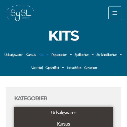
Gå
til
indholdet
KITS
Udsalgsvarer
Kursus
Kits
Reparation
Sytilbehør
Strikketilbehør
Værktøj
Opskrifter
Kreativitet
Gavekort
KATEGORIER
Udsalgsvarer
Kursus