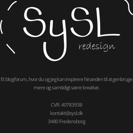
Et blogforum, hvor du og jeg kan inspirere hinanden til at genbruge
mere og samtidigt være kreative.
CVR. 40783938
kontakt@sysl.dk
3480 Fredensborg