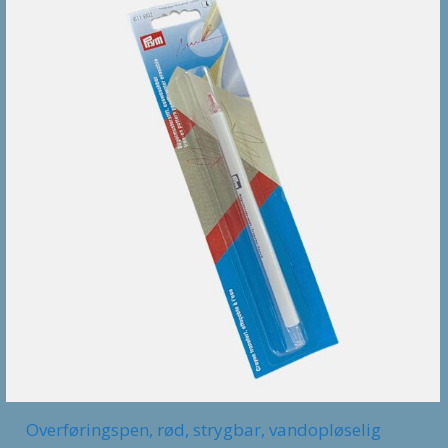
Overføringspen, rød, strygbar, vandopløselig