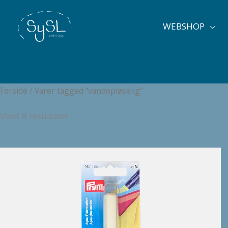
Gå
til
WEBSHOP
indholdet
Forside
/ Varer tagged “vandopløselig”
Viser 8 resultater