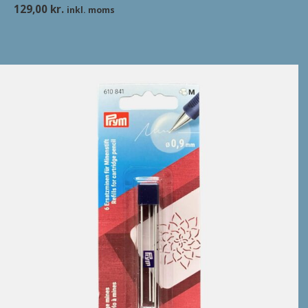
129,00
kr.
inkl. moms