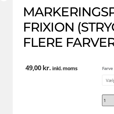
MARKERINGS
FRIXION (STRY
FLERE FARVE
49,00
kr.
Antal
inkl. moms
Farve