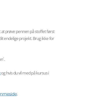
 at prøve pennen på stoffet først
it endelige projekt. Brug ikke for
n´.
og hvis du vil med på kursus i
k
.
mmeside