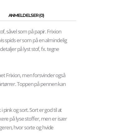
ANMELDELSER (0)
tof, såvel som på papir. Frixion
vis spids er som på en almindelig
detaljer på lyst stof, fx. tegne
et Frixion, men forsvinder også
hårtørrer. Toppen på pennen kan
pink og sort. Sort er god til at
kere på lyse stoffer, men er især
geren, hvor sorte og hvide