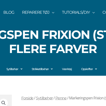
BLOG
REPARERE TØJ
TUTORIALS/DIY
O
SPEN FRIXION (S
FLERE FARVER
Sytilbehør
Strikketilbehør
Værktøj
Opskrifter
/
/
/ Markeringspen Frixion (s
Forside
Sytilbehør
Penne