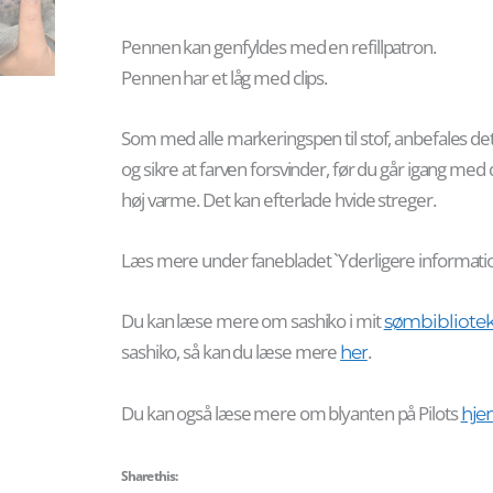
Pennen kan genfyldes med en refillpatron.
Pennen har et låg med clips.
Som med alle markeringspen til stof, anbefales det
og sikre at farven forsvinder, før du går igang med d
høj varme. Det kan efterlade hvide streger.
Læs mere under fanebladet `Yderligere informatio
Du kan læse mere om sashiko i mit
sømbibliote
sashiko, så kan du læse mere
.
her
Du kan også læse mere om blyanten på Pilots
hje
Share this: