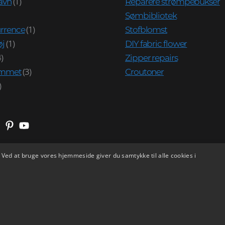
(1)
avn
Reparere strømpebukser
Sømbibliotek
(1)
rrence
Stofblomst
(1)
øj
DIY fabric flower
)
Zipper repairs
(3)
jemmet
Croutoner
)
Ved at bruge vores hjemmeside giver du samtykke til alle cookies i
Copyright © 2026 SySL |
Credits
Gratis fragt fra 400 kr. Betalingsmulighed med bl.a. MobilePay.
Luk