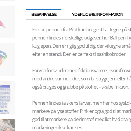
BESKRIVELSE
YDERLIGERE INFORMATION
Frixion pennen fra Pilot kan bruges til at tegne på s
pennen findes i forskellige udgaver, her Ball pen, h
kuglepen. Den er rigtig god til dig, der vil tegne små 
efter en stencil. Den er perfekt til sashikobroderi.
Farven forsvinder med friktionsvarme, hvoraf navn
med andre varmekilder, som fx. strygejern eller 
også bruges og gnubbe på stoffet – skabe friktion.
Pennen findes i alskens farver, men her hos sysl.dk i 
markere på lyse stoffer. Pink er også god til at mar
god til at markere på denimstof med lidt hvid chan
markeringer ikke kan ses.