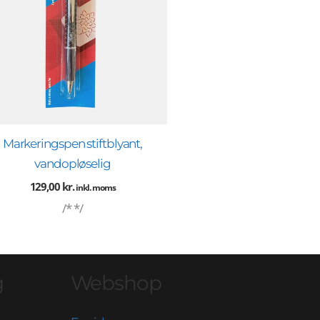
Markeringspen stiftblyant,
vandopløselig
129,00
kr.
inkl. moms
/* */
g
Webshop