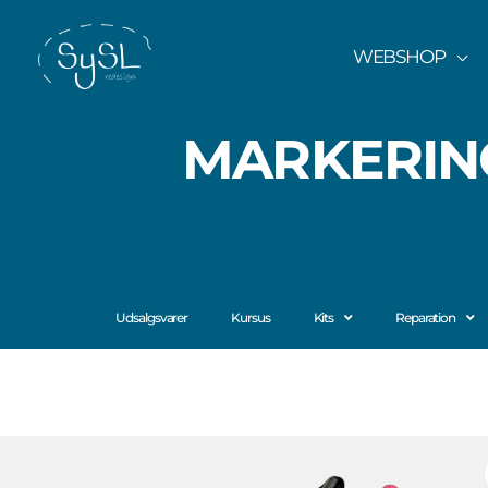
Gå
til
WEBSHOP
indholdet
MARKERING
Udsalgsvarer
Kursus
Kits
Reparation