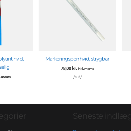
lyant hvid,
Markeringspen hvid, strygbar
selig
78,00
kr.
inkl. moms
/* */
l. moms
egorier
Seneste indlæ