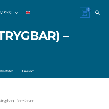
Søg
M SYSL
TRYGBAR) –
Kreativitet
Gavekort
trygbar) – flere farver