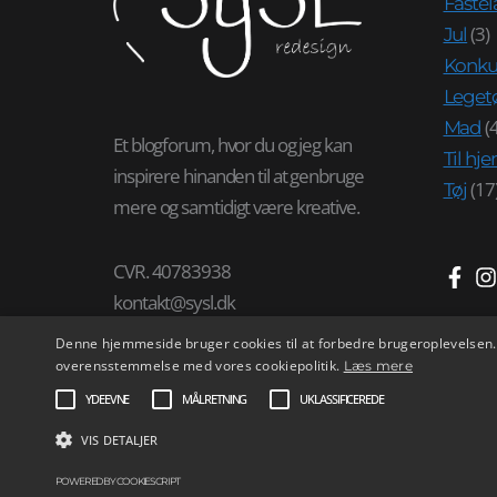
Fastel
(3)
Jul
Konku
Leget
(4
Mad
Et blogforum, hvor du og jeg kan
Til h
inspirere hinanden til at genbruge
(17
Tøj
mere og samtidigt være kreative.
CVR. 40783938
kontakt@sysl.dk
3480 Fredensborg
Denne hjemmeside bruger cookies til at forbedre brugeroplevelsen. 
overensstemmelse med vores cookiepolitik.
Læs mere
YDEEVNE
MÅLRETNING
UKLASSIFICEREDE
VIS DETALJER
POWERED BY COOKIESCRIPT