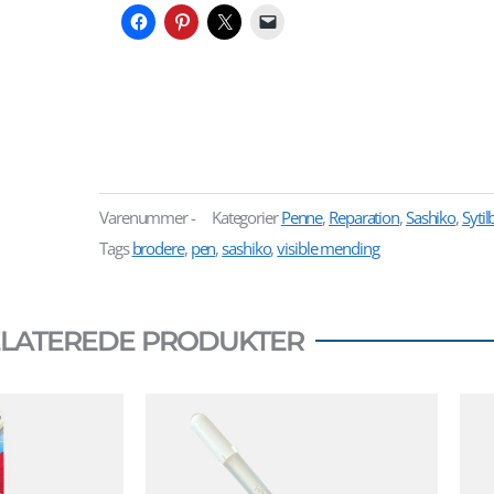
Varenummer
-
Kategorier
Penne
,
Reparation
,
Sashiko
,
Syti
Tags
brodere
,
pen
,
sashiko
,
visible mending
LATEREDE PRODUKTER