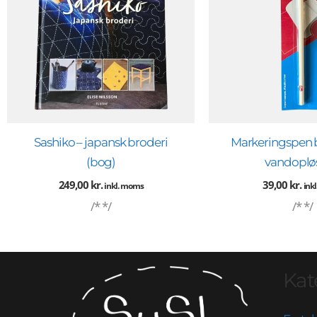
Sashiko – japansk broderi
Markeringspen b
(bog)
vandoplø
249,00
kr.
39,00
kr.
inkl. moms
ink
/* */
/* */
Kat