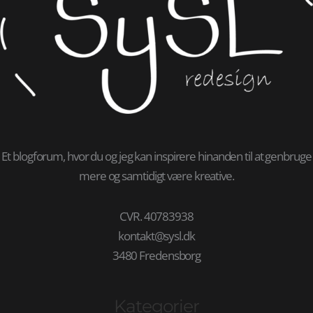
Et blogforum, hvor du og jeg kan inspirere hinanden til at genbruge
mere og samtidigt være kreative.
CVR. 40783938
kontakt@sysl.dk
3480 Fredensborg
Kategorier