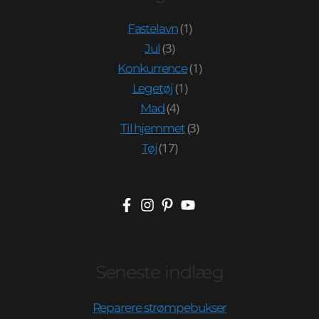
(1)
Fastelavn
(3)
Jul
(1)
Konkurrence
(1)
Legetøj
(4)
Mad
(3)
Til hjemmet
(17)
Tøj
Seneste indlæg
Reparere strømpebukser