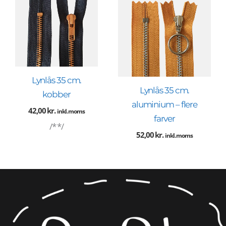
Lynlås 35 cm.
Lynlås 35 cm.
kobber
aluminium – flere
42,00
kr.
inkl. moms
farver
/* */
52,00
kr.
inkl. moms