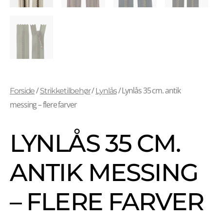
/
/
/ Lynlås 35 cm. antik
Forside
Strikketilbehør
Lynlås
messing – flere farver
LYNLÅS 35 CM.
ANTIK MESSING
– FLERE FARVER