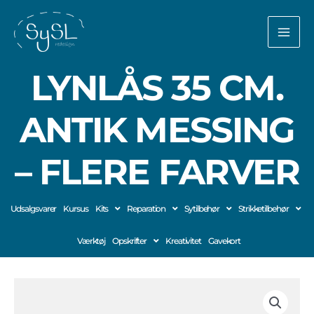
Gå
til
indholdet
LYNLÅS 35 CM.
ANTIK MESSING
– FLERE FARVER
Udsalgsvarer
Kursus
Kits
Reparation
Sytilbehør
Strikketilbehør
Værktøj
Opskrifter
Kreativitet
Gavekort