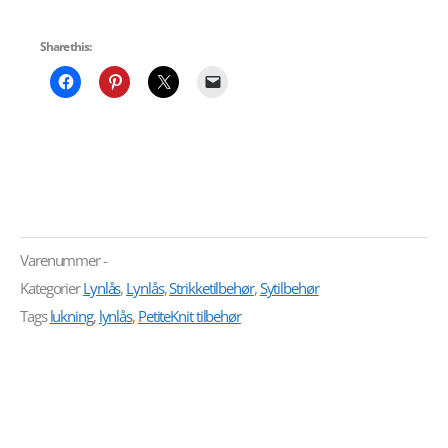
Share this:
Varenummer
-
Kategorier
Lynlås
,
Lynlås
,
Strikketilbehør
,
Sytilbehør
Tags
lukning
,
lynlås
,
PetiteKnit tilbehør