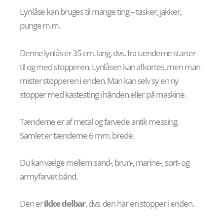
Lynlåse kan bruges til mange ting – tasker, jakker,
punge m.m.
Denne lynlås er 35 cm. lang, dvs. fra tænderne starter
til og med stopperen. Lynlåsen kan afkortes, men man
mister stopperen i enden. Man kan selv sy en ny
stopper med kastesting i hånden eller på maskine.
Tænderne er af metal og farvede antik messing.
Samlet er tænderne 6 mm. brede.
Du kan vælge mellem sand-, brun-, marine-, sort- og
armyfarvet bånd.
Den er
ikke delbar
, dvs. den har en stopper i enden.