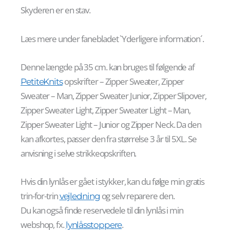
Skyderen er en stav.
Læs mere under fanebladet `Yderligere information´.
Denne længde på 35 cm. kan bruges til følgende af
opskrifter – Zipper Sweater, Zipper
PetiteKnits
Sweater – Man, Zipper Sweater Junior, Zipper Slipover,
Zipper Sweater Light, Zipper Sweater Light – Man,
Zipper Sweater Light – Junior og Zipper Neck. Da den
kan afkortes, passer den fra størrelse 3 år til 5XL. Se
anvisning i selve strikkeopskriften.
Hvis din lynlås er gået i stykker, kan du følge min gratis
trin-for-trin
og selv reparere den.
vejledning
Du kan også finde reservedele til din lynlås i min
webshop, fx.
.
lynlåsstoppere