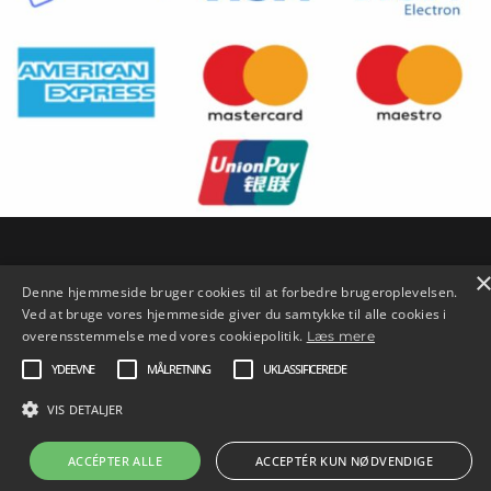
Denne hjemmeside bruger cookies til at forbedre brugeroplevelsen.
Copyright © 2026 SySL |
Credits
Ved at bruge vores hjemmeside giver du samtykke til alle cookies i
overensstemmelse med vores cookiepolitik.
Læs mere
YDEEVNE
MÅLRETNING
UKLASSIFICEREDE
VIS DETALJER
ACCÉPTER ALLE
ACCEPTÉR KUN NØDVENDIGE
Gratis fragt fra 400 kr. Betalingsmulighed med bl.a. MobilePay.
Lu