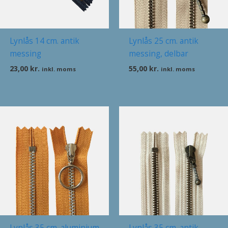
Lynlås 14 cm. antik
Lynlås 25 cm. antik
messing
messing, delbar
23,00
kr.
55,00
kr.
inkl. moms
inkl. moms
Lynlås 35 cm. aluminium
Lynlås 35 cm. antik