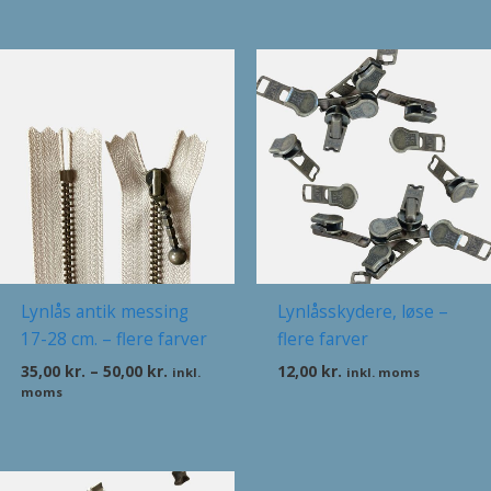
Prisinterval:
35,00 kr.
til
50,00 kr.
Lynlås antik messing
Lynlåsskydere, løse –
17-28 cm. – flere farver
flere farver
35,00
kr.
–
50,00
kr.
12,00
kr.
inkl.
inkl. moms
moms