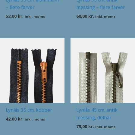
– flere farver
messing – flere farver
52,00
kr.
60,00
kr.
inkl. moms
inkl. moms
Lynlås 35 cm. kobber
Lynlås 45 cm. antik
messing, delbar
42,00
kr.
inkl. moms
79,00
kr.
inkl. moms