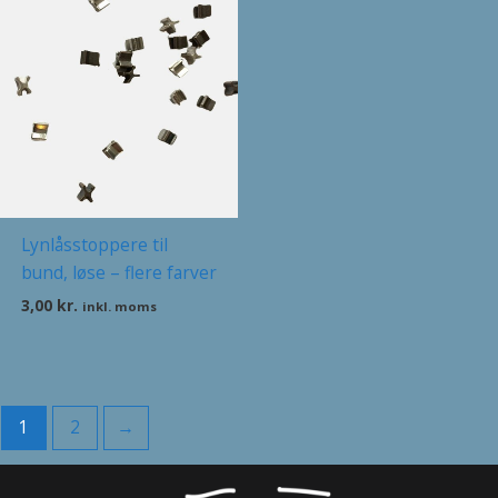
Lynlåsstoppere til
bund, løse – flere farver
3,00
kr.
inkl. moms
1
2
→