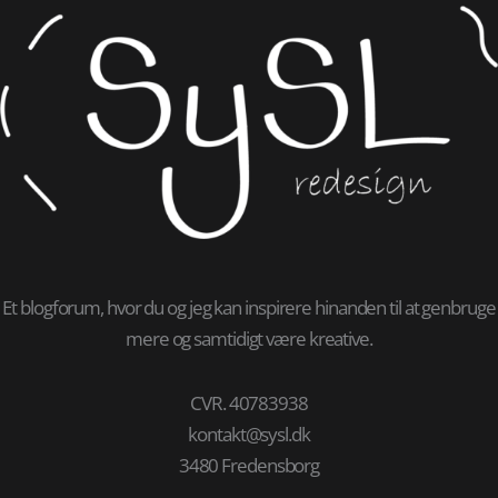
Et blogforum, hvor du og jeg kan inspirere hinanden til at genbruge
mere og samtidigt være kreative.
CVR. 40783938
kontakt@sysl.dk
3480 Fredensborg