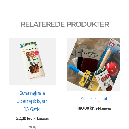
RELATEREDE PRODUKTER
Stramajnåle
Stopning, kit
uden spids, str.
180,00
kr.
inkl. moms
16, 6 stk.
22,00
kr.
inkl. moms
/* */