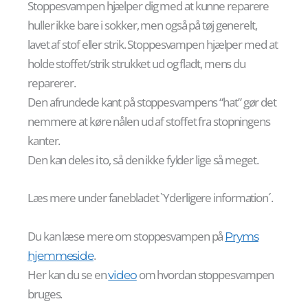
Stoppesvampen hjælper dig med at kunne reparere
huller ikke bare i sokker, men også på tøj generelt,
lavet af stof eller strik. Stoppesvampen hjælper med at
holde stoffet/strik strukket ud og fladt, mens du
reparerer.
Den afrundede kant på stoppesvampens “hat” gør det
nemmere at køre nålen ud af stoffet fra stopningens
kanter.
Den kan deles i to, så den ikke fylder lige så meget.
Læs mere under fanebladet `Yderligere information´.
Du kan læse mere om stoppesvampen på
Pryms
.
hjemmeside
Her kan du se en
om hvordan stoppesvampen
video
bruges.