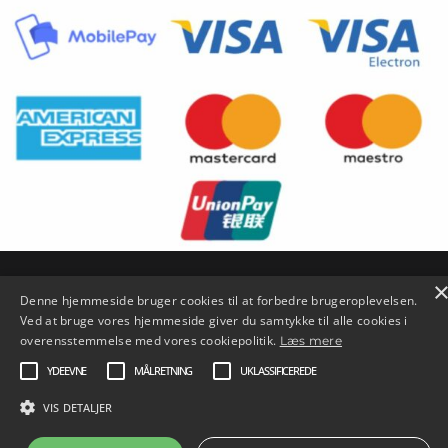
Denne hjemmeside bruger cookies til at forbedre brugeroplevelsen.
Ved at bruge vores hjemmeside giver du samtykke til alle cookies i
Copyright © 2026 SySL |
Credits
overensstemmelse med vores cookiepolitik.
Læs mere
YDEEVNE
MÅLRETNING
UKLASSIFICEREDE
VIS DETALJER