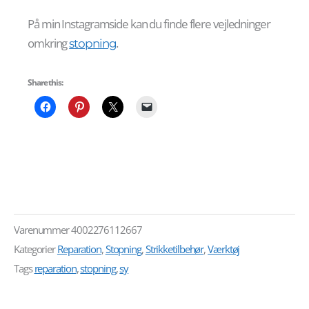
På min Instagramside kan du finde flere vejledninger
omkring
.
stopning
Share this:
Varenummer
4002276112667
Kategorier
Reparation
,
Stopning
,
Strikketilbehør
,
Værktøj
Tags
reparation
,
stopning
,
sy