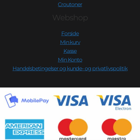
Croutoner
Webshop
Forside
Min kurv
Kasse
Min Konto
Handelsbetingelser og kunde- og privatlivspolitik