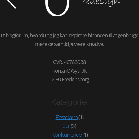
Et blogforum, hvor du og jeg kan inspirere hinanden til at genbruge
mere og samtidigt være kreative.
CVR. 40783938
kontakt@sysl.dk
3480 Fredensborg
Kategorier
(1)
Fastelavn
(3)
Jul
(1)
Konkurrence