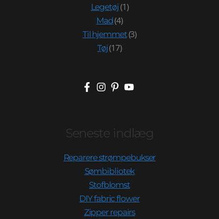
(1)
Legetøj
(4)
Mad
(3)
Til hjemmet
(17)
Tøj
Seneste indlæg
Reparere strømpebukser
Sømbibliotek
Stofblomst
DIY fabric flower
Zipper repairs