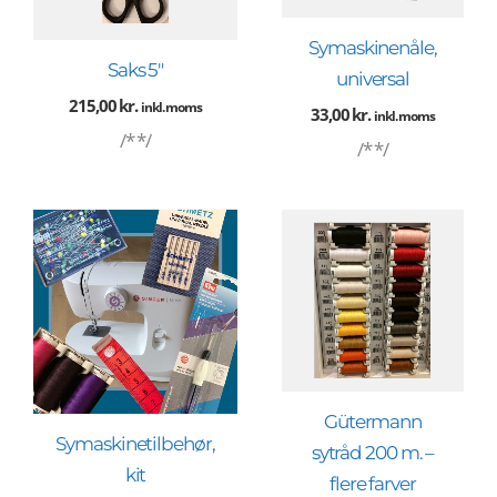
Symaskinenåle,
Saks 5″
universal
215,00
kr.
inkl. moms
33,00
kr.
inkl. moms
/* */
/* */
Gütermann
Symaskinetilbehør,
sytråd 200 m. –
kit
flere farver