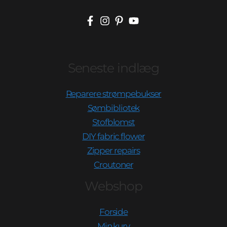
Seneste indlæg
Reparere strømpebukser
Sømbibliotek
Stofblomst
DIY fabric flower
Zipper repairs
Croutoner
Webshop
Forside
Min kurv