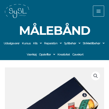
Gå
til
indholdet
MÅLEBÅND
Udsalgsvarer
Kursus
Kits
Reparation
Sytilbehør
Strikketilbehør
Værktøj
Opskrifter
Kreativitet
Gavekort