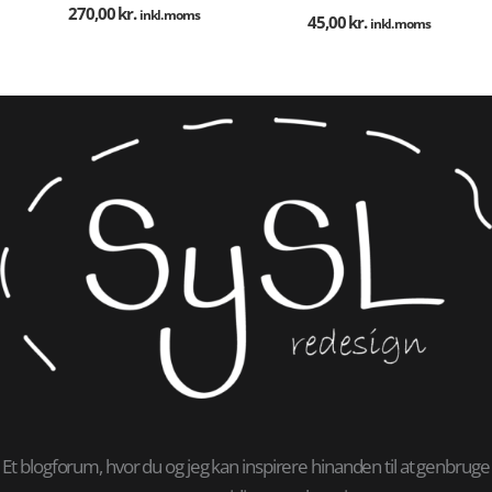
270,00
kr.
inkl. moms
45,00
kr.
inkl. moms
Et blogforum, hvor du og jeg kan inspirere hinanden til at genbruge