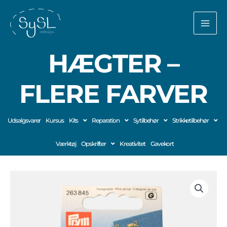
Gå
til
indholdet
HÆGTER –
FLERE FARVER
Udsalgsvarer
Kursus
Kits
Reparation
Sytilbehør
Strikketilbehør
Værktøj
Opskrifter
Kreativitet
Gavekort