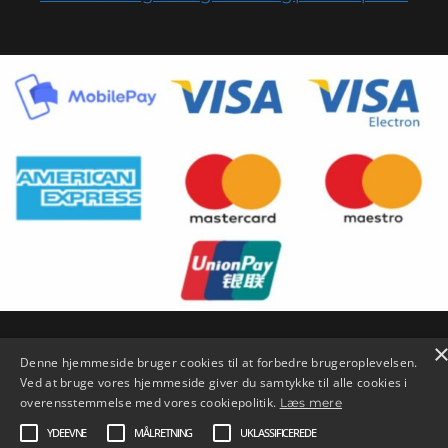
Denne hjemmeside bruger cookies til at forbedre brugeroplevelsen.
Ved at bruge vores hjemmeside giver du samtykke til alle cookies i
Copyright © 2026 SySL |
Credits
overensstemmelse med vores cookiepolitik.
Læs mere
YDEEVNE
MÅLRETNING
UKLASSIFICEREDE