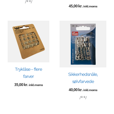
/* */
45,00
kr.
inkl. moms
Tryklåse – flere
Sikkerhedsnåle,
farver
sølvfarvede
35,00
kr.
inkl. moms
40,00
kr.
inkl. moms
/* */