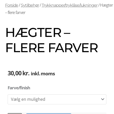
/
/
/ Hægter
Forside
Sytilbehør
Trykknapper/tryklåse/lukninger
– flere farver
HÆGTER –
FLERE FARVER
30,00
kr.
inkl. moms
Antal
Farve/finish