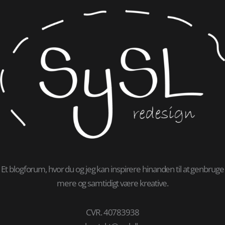
Et blogforum, hvor du og jeg kan inspirere hinanden til at genbruge
mere og samtidigt være kreative.
CVR. 40783938