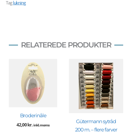
Tag
lukning
RELATEREDE PRODUKTER
Broderinåle
Gütermann sytråd
42,00
kr.
inkl. moms
200 m. – flere farver