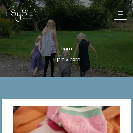
Gå
til
indholdet
børn
Hjem
»
børn