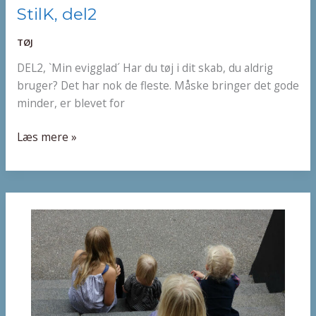
StilK,
StilK, del2
del2
TØJ
DEL2, `Min evigglad´ Har du tøj i dit skab, du aldrig
bruger? Det har nok de fleste. Måske bringer det gode
minder, er blevet for
Læs mere »