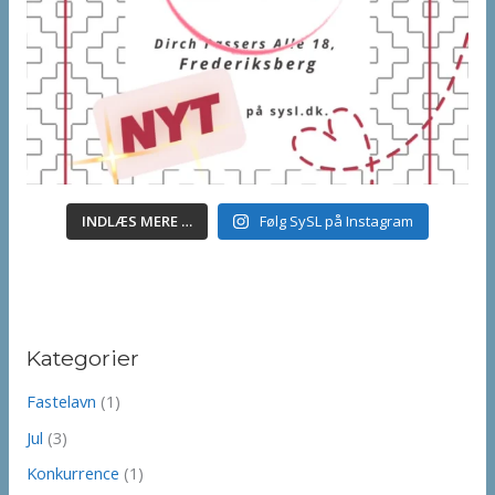
INDLÆS MERE …
Følg SySL på Instagram
Kategorier
Fastelavn
(1)
Jul
(3)
Konkurrence
(1)