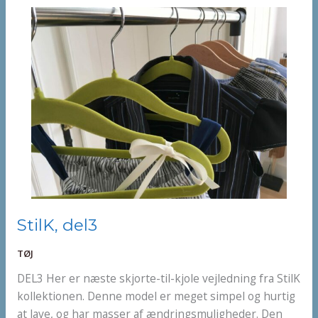
StilK,
StilK, del3
del3
TØJ
DEL3 Her er næste skjorte-til-kjole vejledning fra StilK
kollektionen. Denne model er meget simpel og hurtig
at lave, og har masser af ændringsmuligheder. Den