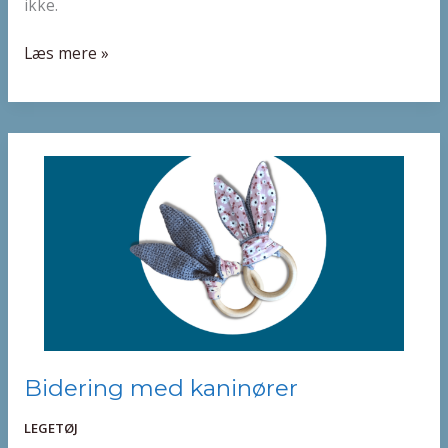
ikke.
Læs mere »
Bidering
Bidering med kaninører
med
LEGETØJ
kaninører