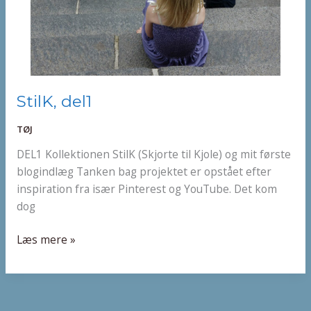
StilK,
StilK, del1
del1
TØJ
DEL1 Kollektionen StilK (Skjorte til Kjole) og mit første
blogindlæg Tanken bag projektet er opstået efter
inspiration fra især Pinterest og YouTube. Det kom
dog
Læs mere »