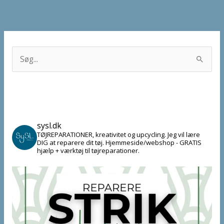
S
ø
g
e
f
sysl.dk
t
TØJREPARATIONER, kreativitet og upcycling.
Jeg vil lære
DIG at reparere dit tøj.
Hjemmeside/webshop - GRATIS
e
hjælp + værktøj til tøjreparationer.
r
: