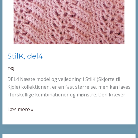
StilK,
StilK, del4
del4
TØJ
DEL4 Næste model og vejledning i StilK (Skjorte til
Kjole) kollektionen, er en fast størrelse, men kan laves
i forskellige kombinationer og mønstre. Den kræver
Læs mere »