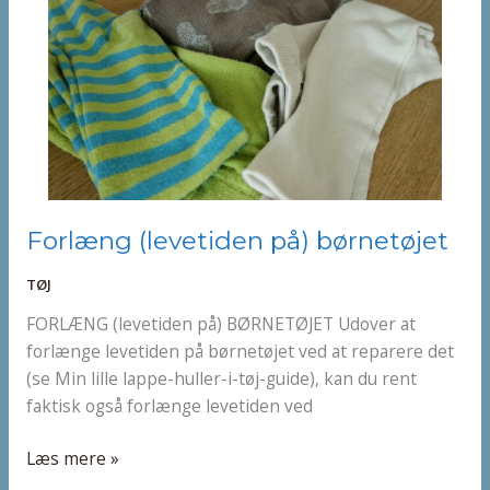
Forlæng
Forlæng (levetiden på) børnetøjet
(levetiden
TØJ
på)
børnetøjet
FORLÆNG (levetiden på) BØRNETØJET Udover at
forlænge levetiden på børnetøjet ved at reparere det
(se Min lille lappe-huller-i-tøj-guide), kan du rent
faktisk også forlænge levetiden ved
Læs mere »