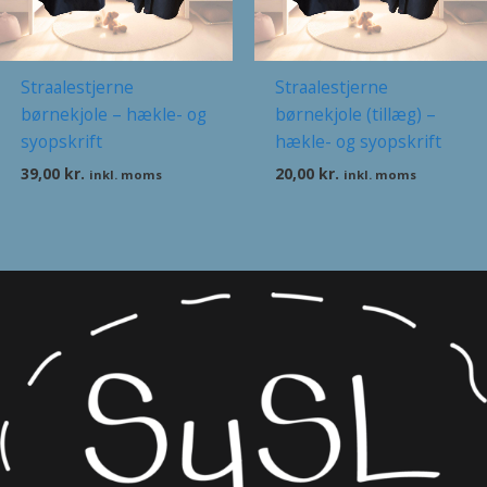
Straalestjerne
Straalestjerne
børnekjole – hækle- og
børnekjole (tillæg) –
syopskrift
hækle- og syopskrift
39,00
kr.
20,00
kr.
inkl. moms
inkl. moms