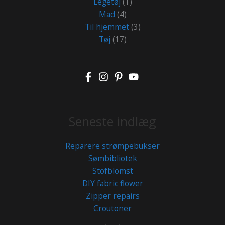
Legetøj
(1)
Mad
(4)
Til hjemmet
(3)
Tøj
(17)
Seneste indlæg
Reparere strømpebukser
Sømbibliotek
Stofblomst
DIY fabric flower
Zipper repairs
Croutoner