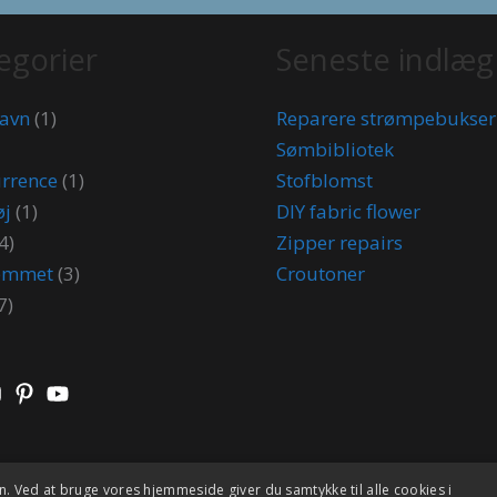
egorier
Seneste indlæg
lavn
(1)
Reparere strømpebukser
Sømbibliotek
rrence
(1)
Stofblomst
øj
(1)
DIY fabric flower
4)
Zipper repairs
jemmet
(3)
Croutoner
7)
 Ved at bruge vores hjemmeside giver du samtykke til alle cookies i