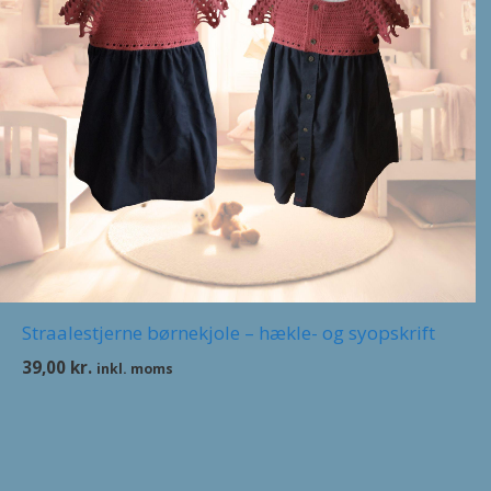
Straalestjerne børnekjole – hækle- og syopskrift
39,00
kr.
inkl. moms