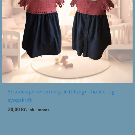
Straalestjerne børnekjole (tillæg) – hækle- og
syopskrift
20,00
kr.
inkl. moms