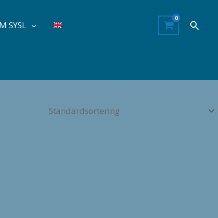
Søg
M SYSL