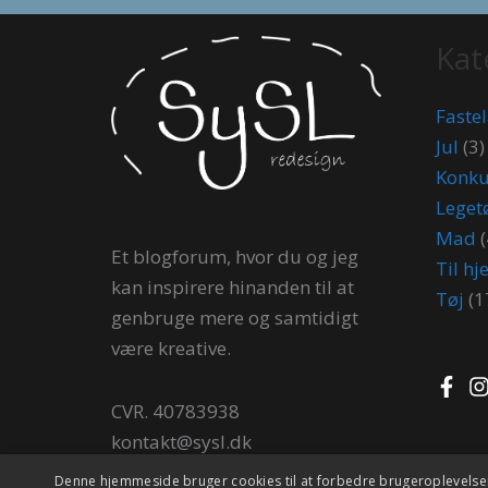
Kat
Faste
Jul
(3)
Konku
Leget
Mad
(
Et blogforum, hvor du og jeg
Til h
kan inspirere hinanden til at
Tøj
(1
genbruge mere og samtidigt
være kreative.
CVR. 40783938
kontakt@sysl.dk
3480 Fredensborg
Denne hjemmeside bruger cookies til at forbedre brugeroplevelsen.